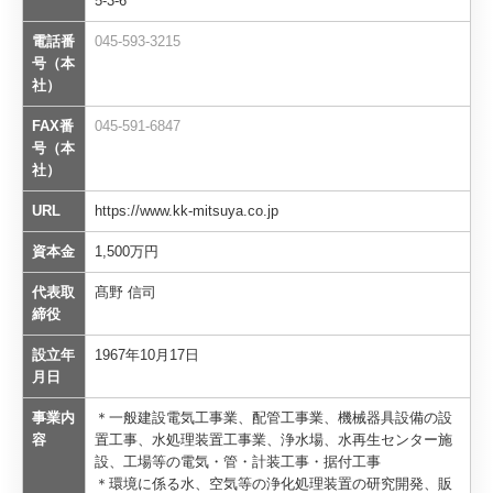
5-3-6
電話番
各種設計技術開発
045-593-3215
号（本
三矢のいろいろ♪動画・16診断
社）
FAX番
045-591-6847
数字で見る三矢
号（本
社）
１日のワークフロー現場
URL
https://www.kk-mitsuya.co.jp
作業の様子 動画で見れる♪
資本金
1,500万円
16診断
代表取
髙野 信司
採用情報・募集要項・先輩インタビュー
締役
設立年
採用情報
1967年10月17日
月日
募集要項「応募はこちらから」
事業内
＊一般建設電気工事業、配管工事業、機械器具設備の設
容
置工事、水処理装置工事業、浄水場、水再生センター施
インタビュー
設、工場等の電気・管・計装工事・据付工事
＊環境に係る水、空気等の浄化処理装置の研究開発、販
アクセス