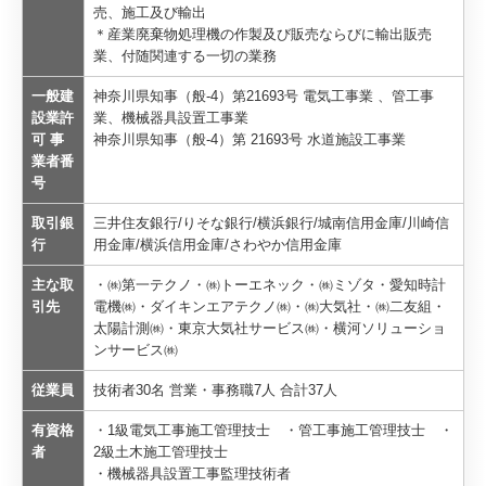
売、施工及び輸出
＊産業廃棄物処理機の作製及び販売ならびに輸出販売
お問合せ
業、付随関連する一切の業務
一般建
神奈川県知事（般-4）第21693号 電気工事業 、管工事
設業許
業、機械器具設置工事業
可 事
神奈川県知事（般-4）第 21693号 水道施設工事業
業者番
号
取引銀
三井住友銀行/りそな銀行/横浜銀行/城南信用金庫/川崎信
行
用金庫/横浜信用金庫/さわやか信用金庫
主な取
・㈱第一テクノ・㈱トーエネック・㈱ミゾタ・愛知時計
引先
電機㈱・ダイキンエアテクノ㈱・㈱大気社・㈱二友組・
太陽計測㈱・東京大気社サービス㈱・横河ソリューショ
ンサービス㈱
従業員
技術者30名 営業・事務職7人 合計37人
有資格
・1級電気工事施工管理技士 ・管工事施工管理技士 ・
者
2級土木施工管理技士
・機械器具設置工事監理技術者