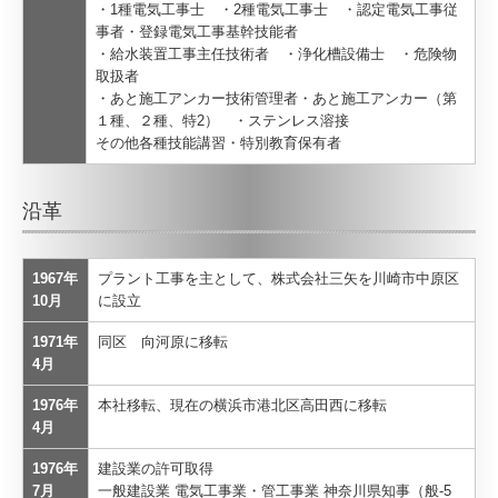
・1種電気工事士 ・2種電気工事士 ・認定電気工事従
事者・登録電気工事基幹技能者
・給水装置工事主任技術者 ・浄化槽設備士 ・危険物
取扱者
・あと施工アンカー技術管理者・あと施工アンカー（第
１種、２種、特2） ・ステンレス溶接
その他各種技能講習・特別教育保有者
沿革
1967年
プラント工事を主として、株式会社三矢を川崎市中原区
10月
に設立
1971年
同区 向河原に移転
4月
1976年
本社移転、現在の横浜市港北区高田西に移転
4月
1976年
建設業の許可取得
7月
一般建設業 電気工事業・管工事業 神奈川県知事（般-5