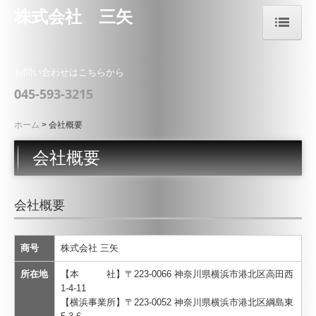
株式会社 三矢
ホーム
お問い合わせはこちらから
会社概要
045-593-3215
ご挨拶
ホーム
会社概要
本社紹介
会社概要
横浜事業所紹介
事業内容
会社概要
機械器具設備事業、電気工事業、管工事業
商号
株式会社 三矢
プラント各種総合設備工事
所在地
【本 社】〒223-0066 神奈川県横浜市港北区高田西
各種製缶・加工
1-4-11
【横浜事業所】〒223-0052 神奈川県横浜市港北区綱島東
溶接・各種台車ユニット